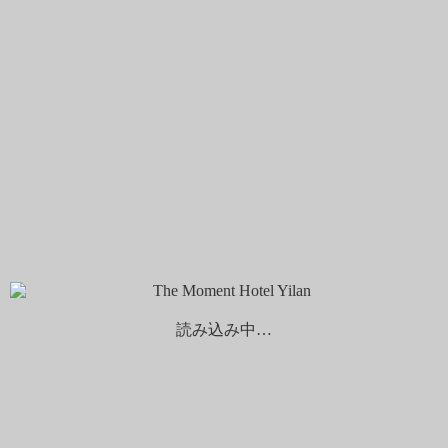
言語を選択する
繁體中文
日本語
English
予約する
チェックイン
チェックアウト
...
1
泊
泊
大人
子供
割引コード
予約をキャンセルする
Best Rate Guarantee
読み込み中…
ホーム
客室
Double Room
Double Room