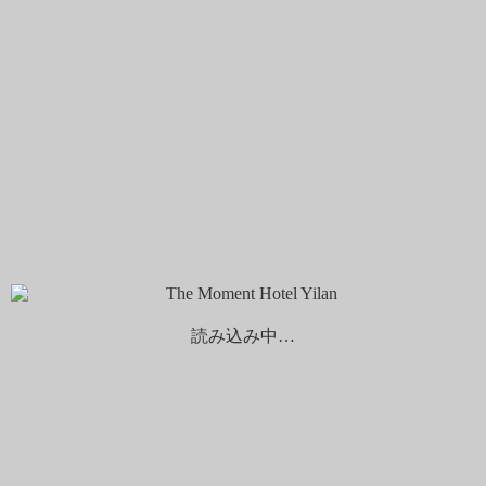
言語を選択する
繁體中文
日本語
English
予約する
チェックイン
チェックアウト
...
1
泊
泊
大人
子供
割引コード
予約をキャンセルする
読み込み中…
Best Rate Guarantee
ホーム
ゲストレビュー
ゲストレビュー