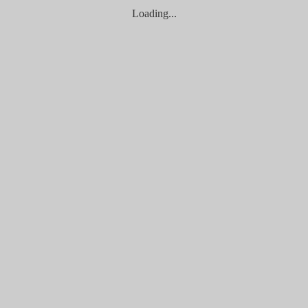
Loading...
帶給每位來到店裡的客人愉悅的心情。店裡提供星巴克咖啡服務
一杯令人提振精神的飲品吧！
醃漬、熱炒的手法，端出一道道令人食指大動的美味佳餚！如果
瑯滿目DIY課程，透過手做勾起兒時美好回憶！店內展示店主特