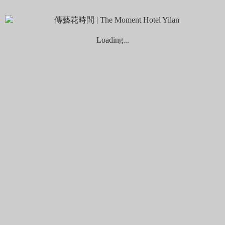
幻場景
Loading...
想欣賞落羽松又不想跑太遠追景，小編唯一推薦「羅東運動公
園」。位於運動公園東丘，坐擁整片蔥鬱茂密的落羽松，紅、
橙、黃、綠各色交織錯落，搭配蜿蜒小溪、山丘小徑，隨意一
個角度都能拍出夢幻大片！不少電視劇、電影也都在此取景，
像是由許光漢、柯佳嬿主演的《想見你》便是在此拍攝，戲中
最有名的談心大樹在Google Map上也搜尋得到哦！想拍出偶像
劇般的美照，一定不能錯過羅東運動公園。
小編極力推薦運動公園東丘正對面的「TaSweet菓子屋」，有
台北最強水果蛋糕捲稱號，每日販售新鮮現做的水果蛋糕捲，
店內以典雅歐式鄉村風格打造，登上二樓還可眺望整排落羽松
空景，一週只營業三天，雖然外觀低調但人潮天天絡繹不絕，
現場不提供訂位，建議提早前往排隊，以免撲空！