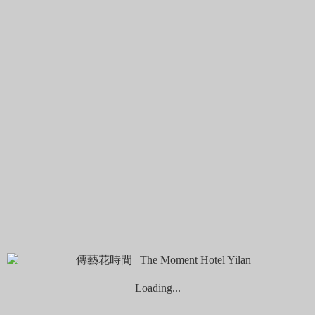
節還可賞落羽松哦！
𓇢 地址：宜蘭縣員山鄉雷公埤 (
google地圖
)
𓇢 營業時間：24小時營業
𓇢 圖片授權：IG＠
domaliu2012
、IG＠
smilebenjean
員山｜螃蟹冒泡 🫧 路邊就能玩的暑假勝地
位於員山的螃蟹冒泡就在大馬路旁很好找，因當地屬於沙地，
Loading...
源源不絕的湧泉從沙底細縫冒出時會產生許多泡泡而得名，水
深約90~100公分，很適合大小朋友同樂，特別是夏天，許多