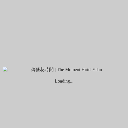
高CP值有吃有喝還有玩！貼心入微的宴客首選
宴客吃飯除了整體氣氛和菜色很重要外，想讓賓客留下深刻印
象，是很多新人頭痛的問題。選擇至「煙波花時間」宴客，讓
親友在喝喜酒之餘，還可當日免費暢玩宜蘭傳藝，有吃有喝又
有玩CP值超高！
Loading...
賓客可以隨意漫步宜蘭傳藝中心，古色古香的傳統建築聚落，
均遵循傳統建築技法，想感受閩南文化的精隨，一定要走訪文
昌祠、黃舉人宅或廣孝堂參觀，廣場外不時還有傳統技藝表演
輪番上演！天天都有精彩的劇場表演、熱鬧非凡的踩街活動及
豐富的DIY手作童玩，超豐富活動讓賓客玩得目不暇給，是宜
蘭宴客最貼心的選擇。