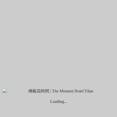
-開放時間：8:00-18:00
列為蘭陽八景之一的北關海潮公園，位於東北角風景區，能遠
眺龜山島，且擁有豐富、天然的奇山異石，像是：海蝕平台、
一線天海蝕洞、單面山…等，非常適合親子來趟自然教室之
旅。
公園緊鄰海岸邊，整治出適合長輩孩子行走的平坦步道，走完
整區約20-25分鐘，是輕巧的路程，某些路段還能感受海浪拍
打在岩石上的水霧；公園內保留清朝時期打造的古砲台，入場
不需門票，來場兼具自然與歷史的步道之旅。
【粉鳥林漁港】藏在東澳的湛藍寶石
-地址：宜蘭縣蘇澳鎮東澳里
-開放時間：整日
Loading...
以神秘海灘聞名的粉鳥林，隨蘇花改開通後，湛藍秘境離人們
更近，帶本書、買杯咖啡，來此聽聽海濤聲，拍幾張美照，是